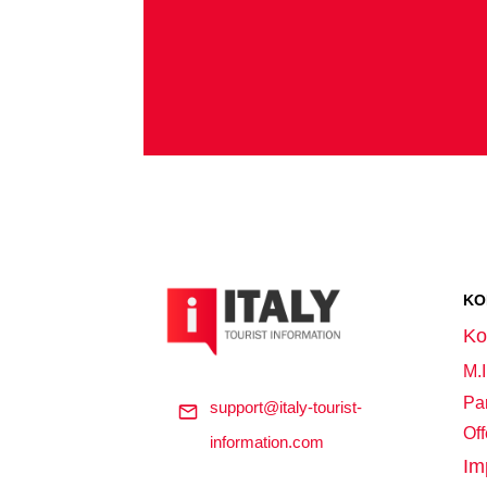
KO
Ko
M.
Par
support@italy-tourist-
Of
information.com
Im