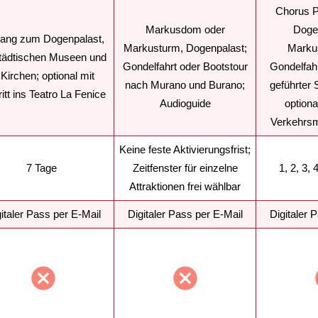
Chorus P
Markusdom oder
Doge
ang zum Dogenpalast,
Markusturm, Dogenpalast;
Marku
tädtischen Museen und
Gondelfahrt oder Bootstour
Gondelfahr
 Kirchen; optional mit
nach Murano und Burano;
geführter 
ritt ins Teatro La Fenice
Audioguide
optiona
Verkehrsm
Keine feste Aktivierungsfrist;
7 Tage
Zeitfenster für einzelne
1, 2, 3,
Attraktionen frei wählbar
italer Pass per E-Mail
Digitaler Pass per E-Mail
Digitaler 