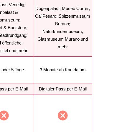
ass Venedig;
Dogenpalast; Museo Correr;
npalast &
Ca’ Pesaro; Spitzenmuseum
smuseum;
Burano;
t & Bootstour;
Naturkundemuseum;
Stadtrundgang;
Glasmuseum Murano und
l öffentliche
mehr
ittel und mehr
 4 oder 5 Tage
3 Monate ab Kaufdatum
Pass per E-Mail
Digitaler Pass per E-Mail