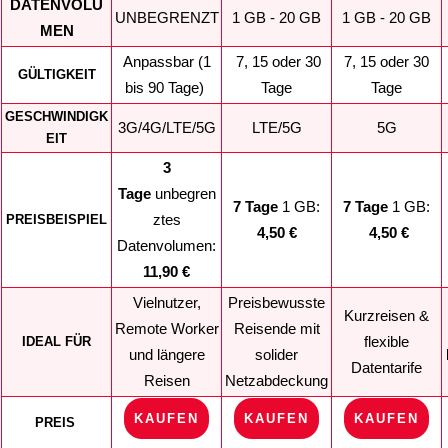
DATENVOLU
UNBEGRENZT
1 GB - 20 GB
1 GB - 20 GB
MEN
Anpassbar (1
7, 15 oder 30
7, 15 oder 30
GÜLTIGKEIT
bis 90 Tage)
Tage
Tage
GESCHWINDIGK
3G/4G/LTE/5G
LTE/5G
5G
EIT
3
Tage
unbegren
7 Tage
1 GB:
7 Tage
1 GB:
ztes
PREISBEISPIEL
4,50 €
4,50 €
Datenvolumen:
11,90 €
Vielnutzer,
Preisbewusste
Kurzreisen &
Remote Worker
Reisende mit
flexible
IDEAL FÜR
und längere
solider
Datentarife
Reisen
Netzabdeckung
KAUFEN
KAUFEN
KAUFEN
PREIS